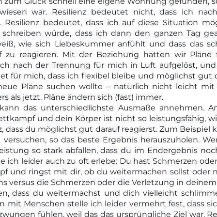
zum Glück schnell eine eigene Wohnung gefunden, so
iesen war. Resilienz bedeutet nicht, dass ich nac
Resilienz bedeutet, dass ich auf diese Situation mög
 schreiben würde, dass ich dann den ganzen Tag gear
weiß, wie sich Liebeskummer anfühlt und dass das sch
auf zu reagieren. Mit der Beziehung hatten wir Pläne
ich nach der Trennung für mich in Luft aufgelöst, un
et für mich, dass ich flexibel bleibe und möglichst gut 
 neue Pläne suchen wollte – natürlich nicht leicht m
 als jetzt. Pläne ändern sich (fast) immer.
 kann das unterschiedlichste Ausmaße annehmen. A
kampf und dein Körper ist nicht so leistungsfähig, w
, dass du möglichst gut darauf reagierst. Zum Beispiel 
versuchen, so das beste Ergebnis herauszuholen. W
eistung so stark abfallen, dass du im Endergebnis noc
ie ich leider auch zu oft erlebe: Du hast Schmerzen oder
 und ringst mit dir, ob du weitermachen sollst oder 
s versus die Schmerzen oder die Verletzung in deinem 
ren, dass du weitermachst und dich vielleicht schlimme
 mit Menschen stelle ich leider vermehrt fest, dass sic
ngen fühlen, weil das das ursprüngliche Ziel war. Res