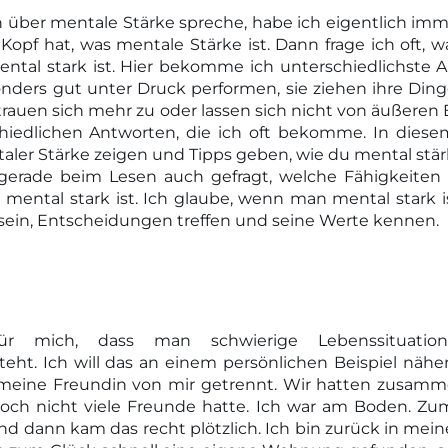
ber mentale Stärke spreche, habe ich eigentlich imme
 Kopf hat, was mentale Stärke ist. Dann frage ich oft
tal stark ist. Hier bekomme ich unterschiedlichste A
ers gut unter Druck performen, sie ziehen ihre Dinge
rauen sich mehr zu oder lassen sich nicht von äußeren 
chiedlichen Antworten, die ich oft bekomme. In diesem
ler Stärke zeigen und Tipps geben, wie du mental stär
h gerade beim Lesen auch gefragt, welche Fähigkeit
mental stark ist. Ich glaube, wenn man mental stark i
t sein, Entscheidungen treffen und seine Werte kennen.
für mich, dass man schwierige Lebenssituati
eht. Ich will das an einem persönlichen Beispiel näh
h meine Freundin von mir getrennt. Wir hatten zusam
 noch nicht viele Freunde hatte. Ich war am Boden. Zu
, und dann kam das recht plötzlich. Ich bin zurück in m