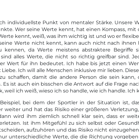
ich individuellste Punkt von mentaler Stärke. Unsere 
Punkte. Wer seine Werte kennt, hat einen Kompass, mi
Werte kennt, weiß, was ihm wichtig ist und wo er flexibel
 seine Werte nicht kennt, kann auch nicht nach ihnen 
 kennen, da Werte meistens abstraktere Begriffe sin
ind alles Werte, die nicht so richtig greifbar sind. J
r Wert für ihn bedeutet. Ich habe bis jetzt einen We
 Liebe. Ich will alle Menschen inklusive mir lieben. Diese
u schaffen, damit die andere Person die sein kann, d
. Es ist auch ein bisschen die Antwort auf die Frage 
 weil ich weiß, wieso ich so handle, wie ich handle. Ic
eispiel, bei dem der Sportler in der Situation ist, d
 weiter und hat das Risiko einer größeren Verletzung
 dann wird ihm ziemlich schnell klar sein, dass er we
rletzen. Ist ihm Mitgefühl zu sich selbst oder Gesundh
scheiden, aufzuhören und das Risiko nicht einzugehen. 
s nur unterschiedliche Werte, die die Richtung vorgeben