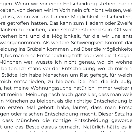
ngen. Wenn wir vor einer Entscheidung stehen, haben
eiten, von denen wir im Vorhinein oft nicht wissen, wel
, dass, wenn wir uns für eine Möglichkeit entscheiden,
ere getroffen hätten. Das kann zum Hadern oder Zweif
danken zu machen, kann selbstzerstörend sein. Oft wird 
verherrlicht und die Möglichkeit, für die wir uns en
 wahrgenommen. Als weitere Schwierigkeit kommt dan
heidung ins Grübeln kommen und über die Möglichkeit
t, bis man eine Entscheidung trifft oder vielleicht sog
 in München war, wusste ich nicht genau, wo ich wohne
 arbeiten. Ich stand vor der Entscheidung, wo ich mir e
e Städte. Ich habe Menschen um Rat gefragt, für welc
 mich entschieden, zu bleiben. Die Zeit, die ich au
en, hat meine Wohnungssuche natürlich immer weiter 
rt meiner Meinung nach auch ganz klar, dass man weis
n München zu bleiben, als die richtige Entscheidung bet
m ersten Mal gehört habe, lautet, dass man Entsc
igen oder falschen Entscheidung macht. Dieser Satz ha
, dass München die richtige Entscheidung geworde
t und das Beste daraus gemacht. Natürlich hätte es 