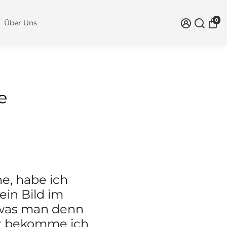
0
Über Uns
e
e, habe ich
ein Bild im
, was man denn
er bekomme ich