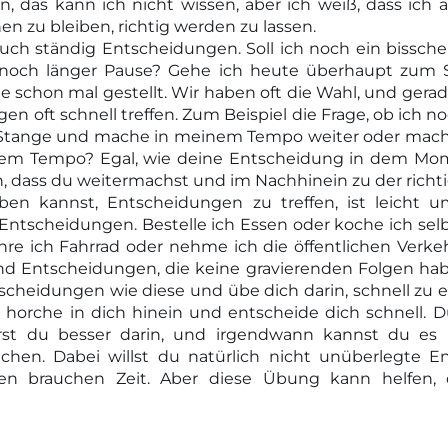
n, das kann ich nicht wissen, aber ich weiß, dass ich 
n zu bleiben, richtig werden zu lassen.
 auch ständig Entscheidungen. Soll ich noch ein biss
 noch länger Pause? Gehe ich heute überhaupt zum Sp
le schon mal gestellt. Wir haben oft die Wahl, und gera
 oft schnell treffen. Zum Beispiel die Frage, ob ich 
 Stange und mache in meinem Tempo weiter oder mach
rem Tempo? Egal, wie deine Entscheidung in dem Mom
h, dass du weitermachst und im Nachhinein zu der rich
n kannst, Entscheidungen zu treffen, ist leicht um
Entscheidungen. Bestelle ich Essen oder koche ich selbs
hre ich Fahrrad oder nehme ich die öffentlichen Verke
ind Entscheidungen, die keine gravierenden Folgen habe
cheidungen wie diese und übe dich darin, schnell zu 
 horche in dich hinein und entscheide dich schnell. D
rst du besser darin, und irgendwann kannst du es
hen. Dabei willst du natürlich nicht unüberlegte En
n brauchen Zeit. Aber diese Übung kann helfen, d