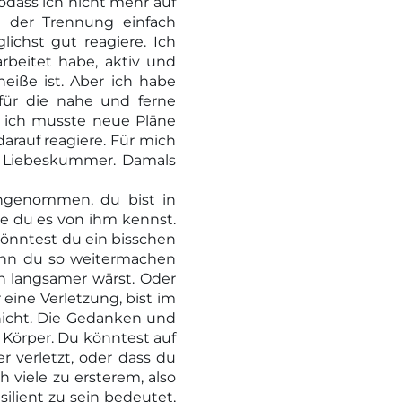
dass ich nicht mehr auf
h der Trennung einfach
lichst gut reagiere. Ich
beitet habe, aktiv und
eiße ist. Aber ich habe
 für die nahe und ferne
d ich musste neue Pläne
darauf reagiere. Für mich
it Liebeskummer. Damals
ngenommen, du bist in
ie du es von ihm kennst.
könntest du ein bisschen
enn du so weitermachen
h langsamer wärst. Oder
 eine Verletzung, bist im
nicht. Die Gedanken und
Körper. Du könntest auf
r verletzt, oder dass du
h viele zu ersterem, also
ilient zu sein bedeutet,