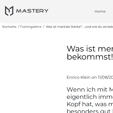
Home
Startseite
/
Trainingslehre
/
Was ist mentale Stärke? ...und wie du sie b
Was ist men
bekommst!
Enrico Klein on
11/08/2
Wenn ich mit M
eigentlich imme
Kopf hat, was m
besonders gut 