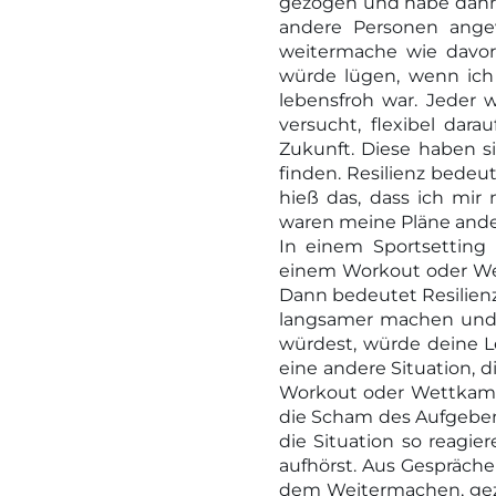
gezogen und habe dann 
andere Personen angew
weitermache wie davor. 
würde lügen, wenn ich
lebensfroh war. Jeder 
versucht, flexibel dar
Zukunft. Diese haben s
finden. Resilienz bedeut
hieß das, dass ich mir
waren meine Pläne anders
In einem Sportsetting
einem Workout oder Wett
Dann bedeutet Resilienz
langsamer machen und 
würdest, würde deine L
eine andere Situation, d
Workout oder Wettkampf
die Scham des Aufgeben
die Situation so reagie
aufhörst. Aus Gesprächen
dem Weitermachen, gezwu